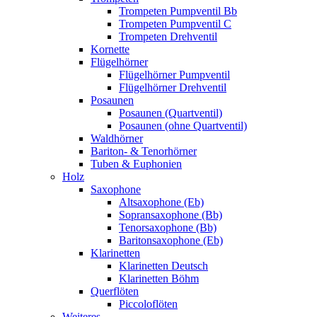
Trompeten Pumpventil Bb
Trompeten Pumpventil C
Trompeten Drehventil
Kornette
Flügelhörner
Flügelhörner Pumpventil
Flügelhörner Drehventil
Posaunen
Posaunen (Quartventil)
Posaunen (ohne Quartventil)
Waldhörner
Bariton- & Tenorhörner
Tuben & Euphonien
Holz
Saxophone
Altsaxophone (Eb)
Sopransaxophone (Bb)
Tenorsaxophone (Bb)
Baritonsaxophone (Eb)
Klarinetten
Klarinetten Deutsch
Klarinetten Böhm
Querflöten
Piccoloflöten
Weiteres