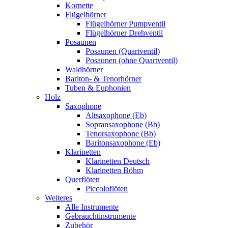
Kornette
Flügelhörner
Flügelhörner Pumpventil
Flügelhörner Drehventil
Posaunen
Posaunen (Quartventil)
Posaunen (ohne Quartventil)
Waldhörner
Bariton- & Tenorhörner
Tuben & Euphonien
Holz
Saxophone
Altsaxophone (Eb)
Sopransaxophone (Bb)
Tenorsaxophone (Bb)
Baritonsaxophone (Eb)
Klarinetten
Klarinetten Deutsch
Klarinetten Böhm
Querflöten
Piccoloflöten
Weiteres
Alle Instrumente
Gebrauchtinstrumente
Zubehör