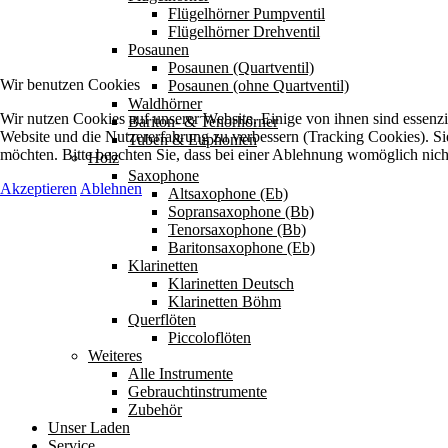
Flügelhörner Pumpventil
Flügelhörner Drehventil
Posaunen
Posaunen (Quartventil)
Wir benutzen Cookies
Posaunen (ohne Quartventil)
Waldhörner
Wir nutzen Cookies auf unserer Website. Einige von ihnen sind essenzie
Bariton- & Tenorhörner
Website und die Nutzererfahrung zu verbessern (Tracking Cookies). Sie
Tuben & Euphonien
möchten. Bitte beachten Sie, dass bei einer Ablehnung womöglich nicht
Holz
Saxophone
Akzeptieren
Ablehnen
Altsaxophone (Eb)
Sopransaxophone (Bb)
Tenorsaxophone (Bb)
Baritonsaxophone (Eb)
Klarinetten
Klarinetten Deutsch
Klarinetten Böhm
Querflöten
Piccoloflöten
Weiteres
Alle Instrumente
Gebrauchtinstrumente
Zubehör
Unser Laden
Service