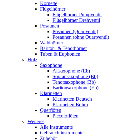
Kornette
Flügelhörner
Flügelhörner Pumpventil
Flügelhörner Drehventil
Posaunen
Posaunen (Quartventil)
Posaunen (ohne Quartventil)
Waldhörner
Bariton- & Tenorhörner
Tuben & Euphonien
Holz
Saxophone
Altsaxophone (Eb)
Sopransaxophone (Bb)
Tenorsaxophone (Bb)
Baritonsaxophone (Eb)
Klarinetten
Klarinetten Deutsch
Klarinetten Böhm
Querflöten
Piccoloflöten
Weiteres
Alle Instrumente
Gebrauchtinstrumente
Zubehör