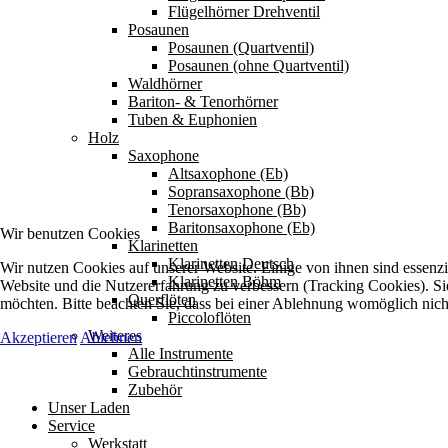
Flügelhörner Drehventil
Posaunen
Posaunen (Quartventil)
Posaunen (ohne Quartventil)
Waldhörner
Bariton- & Tenorhörner
Tuben & Euphonien
Holz
Saxophone
Altsaxophone (Eb)
Sopransaxophone (Bb)
Tenorsaxophone (Bb)
Baritonsaxophone (Eb)
Wir benutzen Cookies
Klarinetten
Klarinetten Deutsch
Wir nutzen Cookies auf unserer Website. Einige von ihnen sind essenzie
Klarinetten Böhm
Website und die Nutzererfahrung zu verbessern (Tracking Cookies). Sie
Querflöten
möchten. Bitte beachten Sie, dass bei einer Ablehnung womöglich nicht
Piccoloflöten
Weiteres
Akzeptieren
Ablehnen
Alle Instrumente
Gebrauchtinstrumente
Zubehör
Unser Laden
Service
Werkstatt