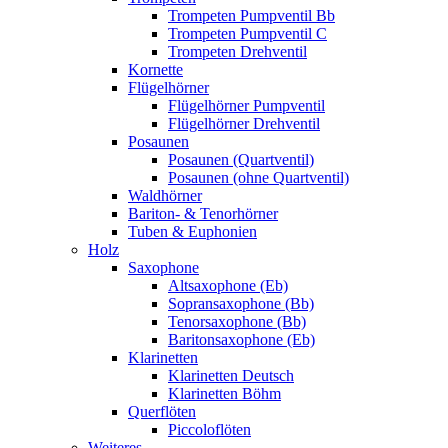
Trompeten Pumpventil Bb
Trompeten Pumpventil C
Trompeten Drehventil
Kornette
Flügelhörner
Flügelhörner Pumpventil
Flügelhörner Drehventil
Posaunen
Posaunen (Quartventil)
Posaunen (ohne Quartventil)
Waldhörner
Bariton- & Tenorhörner
Tuben & Euphonien
Holz
Saxophone
Altsaxophone (Eb)
Sopransaxophone (Bb)
Tenorsaxophone (Bb)
Baritonsaxophone (Eb)
Klarinetten
Klarinetten Deutsch
Klarinetten Böhm
Querflöten
Piccoloflöten
Weiteres